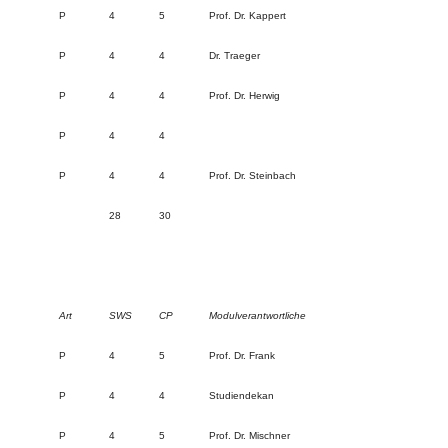
P
4
5
Prof. Dr. Kappert
P
4
4
Dr. Traeger
P
4
4
Prof. Dr. Herwig
P
4
4
P
4
4
Prof. Dr. Steinbach
28
30
Art
SWS
CP
Modulverantwortliche
P
4
5
Prof. Dr. Frank
P
4
4
Studiendekan
P
4
5
Prof. Dr. Mischner