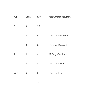
Art
SWS
CP
Modulverantwortliche
P
0
10
P
4
4
Prof. Dr. Mischner
P
2
2
Prof. Dr. Kappert
P
4
4
M.Eng. Gebhard
P
4
4
Prof. Dr. Lenz
WP
6
6
Prof. Dr. Lenz
20
30