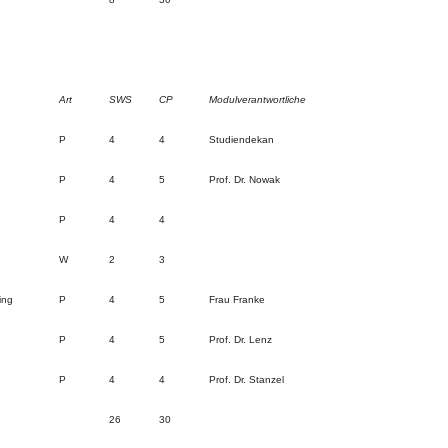
Art
SWS
CP
Modulverantwortliche
P
4
4
Studiendekan
P
4
5
Prof. Dr. Nowak
P
4
4
W
2
3
ing
P
4
5
Frau Franke
P
4
5
Prof. Dr. Lenz
P
4
4
Prof. Dr. Stanzel
26
30