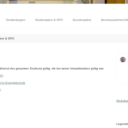
Studienbeginn
Studienpläne & SPO
Stundenpläne
Berufsaussichten/A
läne & SPO
hrend des gesamten Studiums gültig, die bei seiner Immatrikulation gültig war.
PO)
/-in Energietechnik
)
Modulkat
Legend