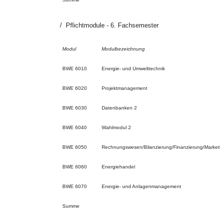
Pflichtmodule - 6. Fachsemester
Modul
Modulbezeichnung
BWE 6010
Energie- und Umwelttechnik
BWE 6020
Projektmanagement
BWE 6030
Datenbanken 2
BWE 6040
Wahlmodul 2
BWE 6050
Rechnungswesen/Bilanzierung/Finanzierung/Market
BWE 6060
Energiehandel
BWE 6070
Energie- und Anlagenmanagement
Summe