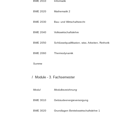
BWE 2010
Informatik
BWE 2020
Mathematik 2
BWE 2030
Bau- und Wirtschaftsrecht
BWE 2040
Volkswirtschaftslehre
BWE 2050
Schlüsselqualifikation, wiss. Arbeiten, Rethorik
BWE 2060
Thermodynamik
Summe
Module - 3. Fachsemester
Modul
Modulbezeichnung
BWE 3010
Gebäudeenergieversorgung
BWE 3020
Grundlagen Betriebswirtschaftslehre 1