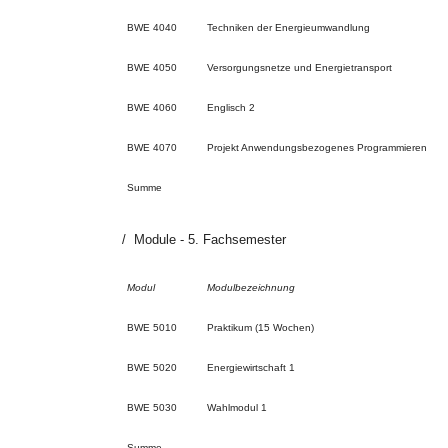
BWE 4040
Techniken der Energieumwandlung
BWE 4050
Versorgungsnetze und Energietransport
BWE 4060
Englisch 2
BWE 4070
Projekt Anwendungsbezogenes Programmieren
Summe
Module - 5. Fachsemester
Modul
Modulbezeichnung
BWE 5010
Praktikum (15 Wochen)
BWE 5020
Energiewirtschaft 1
BWE 5030
Wahlmodul 1
Summe