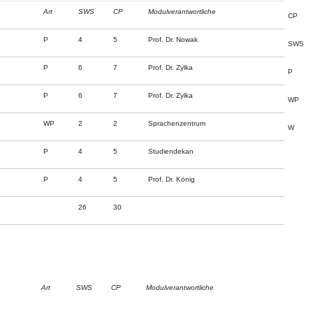
Art
SWS
CP
Modulverantwortliche
CP
P
4
5
Prof. Dr. Nowak
SWS
P
6
7
Prof. Dr. Zylka
P
P
6
7
Prof. Dr. Zylka
WP
WP
2
2
Sprachenzentrum
W
P
4
5
Studiendekan
P
4
5
Prof. Dr. König
26
30
Art
SWS
CP
Modulverantwortliche