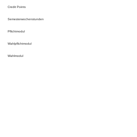
Credit Points
Semesterwochenstunden
Pflichtmodul
Wahlpflichtmodul
Wahlmodul