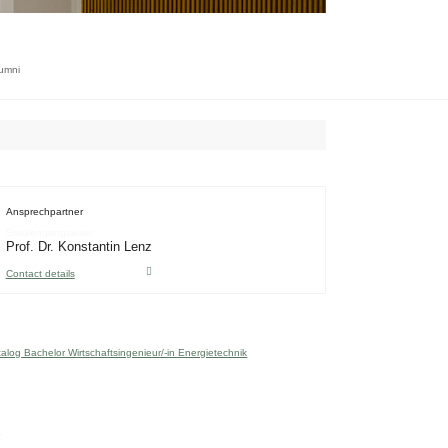
Toggle
navigation
lumni
Ansprechpartner
Studiengangsleiter
Prof. Dr. Konstantin Lenz
Contact details
alog Bachelor Wirtschaftsingenieur/-in Energietechnik
e