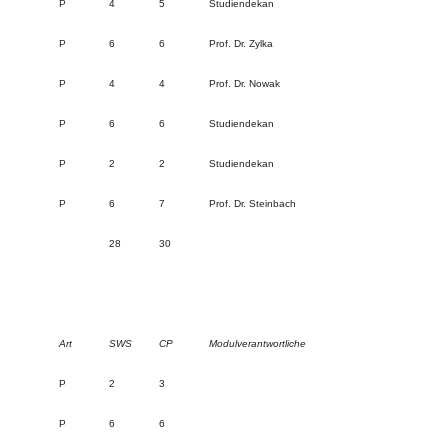
P
4
5
Studiendekan
P
6
6
Prof. Dr. Zylka
P
4
4
Prof. Dr. Nowak
P
6
6
Studiendekan
P
2
2
Studiendekan
P
6
7
Prof. Dr. Steinbach
28
30
Art
SWS
CP
Modulverantwortliche
P
2
3
P
6
6