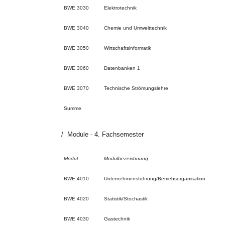
BWE 3030
Elektrotechnik
BWE 3040
Chemie und Umwelttechnik
BWE 3050
Wirtschaftsinformatik
BWE 3060
Datenbanken 1
BWE 3070
Technische Strömungslehre
Summe
Module - 4. Fachsemester
Modul
Modulbezeichnung
BWE 4010
Unternehmensführung/Betriebsorganisation
BWE 4020
Statistik/Stochastik
BWE 4030
Gastechnik