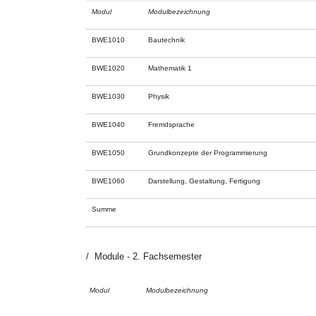
Modul
Modulbezeichnung
BWE1010
Bautechnik
BWE1020
Mathematik 1
BWE1030
Physik
BWE1040
Fremdsprache
BWE1050
Grundkonzepte der Programmierung
BWE1060
Darstellung, Gestaltung, Fertigung
Summe
Module - 2. Fachsemester
Modul
Modulbezeichnung