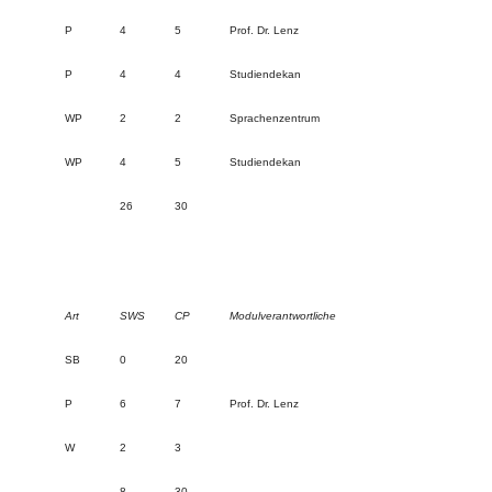
P
4
5
Prof. Dr. Lenz
P
4
4
Studiendekan
WP
2
2
Sprachenzentrum
WP
4
5
Studiendekan
26
30
Art
SWS
CP
Modulverantwortliche
SB
0
20
P
6
7
Prof. Dr. Lenz
W
2
3
8
30