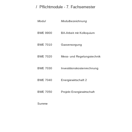
Pflichtmodule - 7. Fachsemester
Modul
Modulbezeichnung
BWE 9900
BA-Arbeit mit Kolloquium
BWE 7010
Gasversorgung
BWE 7020
Mess- und Regelungstechnik
BWE 7030
Investitionskostenrechnung
BWE 7040
Energiewirtschaft 2
BWE 7050
Projekt Energiewirtschaft
Summe