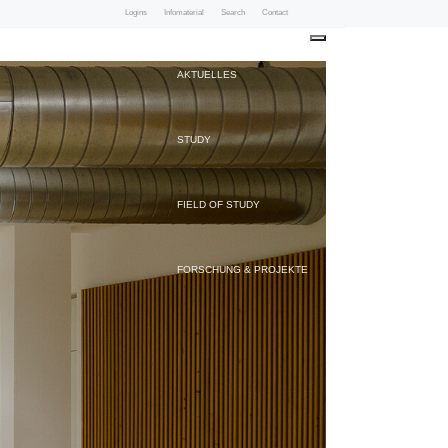
Logins
Infomaterial
Search
Contact
Toggle
navigation
AKTUELLES
STUDY
FIELD OF STUDY
FORSCHUNG & PROJEKTE